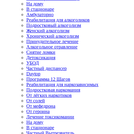
На дому
В стационаре
Амбулаторно
Реабилитация для алкоголиков
Подростковый алкоголизм
Женский алкоголизм
Хронический алкоголизм
Принудительное лечение
Алкогольное отравление
Снятие ломки
Детоксикация
УБОД
Частный диспансер
Daytop
Программа 12 Шагов
Реабилитация для наркозависимых
Подростковая наркомания
От лёгких наркотиков
От солей
От мефедрона
От героина
Лечение токсикомании
На дому
В стационаре
Частный Вытрезвитель