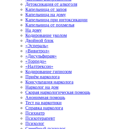
Детоксикация от алкоголя
Капельница от запоя
Капельница на дому
Капельница при интоксикации
Капельница от похмелья
На дому
Кодирование уколом
Двойной блок
«Эспераль»
«Вивитрол»
«Дисульфирам»
«Торпедо»
«Налтрексон»
Кодирование гипнозом
Приём нарколога
Консультация нарколога
Нарколог на дом
Скорая наркологическая помощь
Анонимная помощь
Тест на наркотики
Справка нарколога
Психиатр
Психотерапевт
Психолог
Семейный психолог