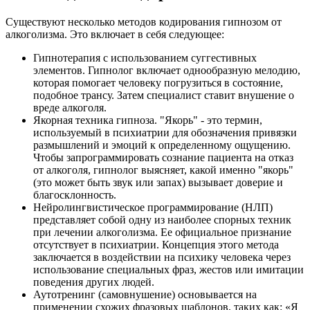
Существуют несколько методов кодирования гипнозом от
алкоголизма. Это включает в себя следующее:
Гипнотерапия с использованием суггестивных
элементов. Гипнолог включает однообразную мелодию,
которая помогает человеку погрузиться в состояние,
подобное трансу. Затем специалист ставит внушение о
вреде алкоголя.
Якорная техника гипноза. "Якорь" - это термин,
используемый в психиатрии для обозначения привязки
размышлений и эмоций к определенному ощущению.
Чтобы запрограммировать сознание пациента на отказ
от алкоголя, гипнолог выясняет, какой именно "якорь"
(это может быть звук или запах) вызывает доверие и
благосклонность.
Нейролингвистическое программирование (НЛП)
представляет собой одну из наиболее спорных техник
при лечении алкоголизма. Ее официальное признание
отсутствует в психиатрии. Концепция этого метода
заключается в воздействии на психику человека через
использование специальных фраз, жестов или имитации
поведения других людей.
Аутотренинг (самовнушение) основывается на
применении схожих фразовых шаблонов, таких как: «Я