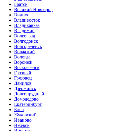
Братск
Великий Новгород
Видное
Владивосток
Владикавказ
Владимир
Волгоград
Волгодонск
Волгореченск
Волжский
Вологда
Воронеж
Воскресенск
Грозный
Грязовец
Данилов
Дзержинск
Долгопрудный
Домодедово
Екатеринбург
Елец
Жуковский
Иваново
Ижевск
Иркутск