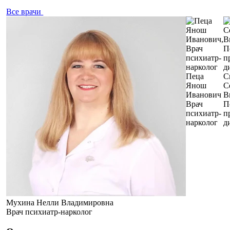
Все врачи
Пеца
С
Янош
С
Иванович
В
Врач
П
психиатр-
п
нарколог
д
Мухина Нелли Владимировна
Врач психиатр-нарколог