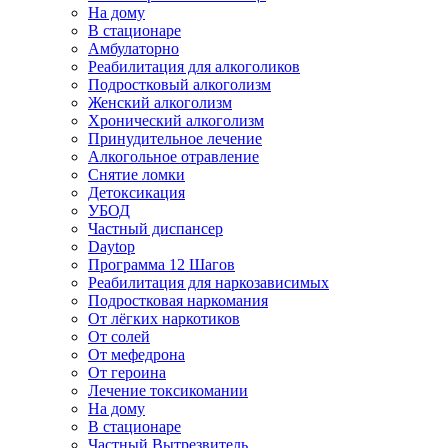
На дому
В стационаре
Амбулаторно
Реабилитация для алкоголиков
Подростковый алкоголизм
Женский алкоголизм
Хронический алкоголизм
Принудительное лечение
Алкогольное отравление
Снятие ломки
Детоксикация
УБОД
Частный диспансер
Daytop
Программа 12 Шагов
Реабилитация для наркозависимых
Подростковая наркомания
От лёгких наркотиков
От солей
От мефедрона
От героина
Лечение токсикомании
На дому
В стационаре
Частный Вытрезвитель