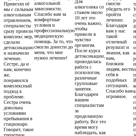
Для
алкогольной
смогли
Привезли её
т
алкоголика со
зависимости.
убедить его
мы с сильным
У
стажем около
Спасибо вам за
пройти
алкогольным
с
10 лет это
комфортные
лечение.
отравлением,
р
очень важно,
условия и
Благодаря
специалисты
д
чтобы
профессиональную
вам у нас
сразу провели
м
привели в
медицинскую
такой
комплекс мер,
п
чувство
помощь. За то, что
отличный
сделали
п
организм.
смогли донести до
результат и
детоксикацию
о
После курса
меня, что мне
знания, как
и назначили
в
детоксикации,
нужно лечение!
нам,
лечение.
р
проводилась
близким
Сестре, да и
н
работа с
людям, вести
нам, конечно
п
психологом,
себя в
же,
п
различные
подобных
понравился
В
групповые
ситуациях.
комплексный
к
занятия.
Спасибо вам
подход к
в
Благодарен
огромное.
проблеме.
п
вашим
Сестра очень
с
специалистам
довольна
п
за
условиями
с
проделанную
пребывания в
п
работу. Все это
стационаре.
р
время могу
Говорит, такое
с
наблюдать, как
трепетное
л