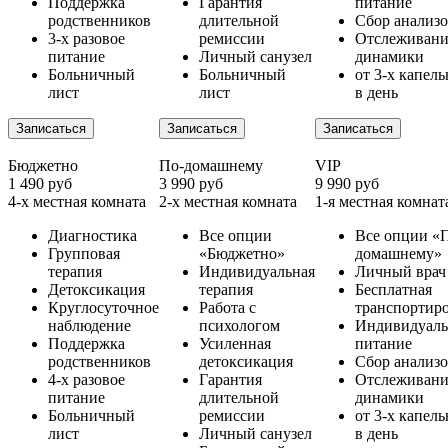
Поддержка
Гарантия
питание
родственников
длительной
Сбор анализ
3-х разовое
ремиссии
Отслеживани
питание
Личный санузел
динамики
Больничный
Больничный
от 3-х капел
лист
лист
в день
Записаться
Записаться
Записаться
Бюджетно
По-домашнему
VIP
1 490 руб
3 990 руб
9 990 руб
4-х местная комната
2-х местная комната
1-я местная комнат
Диагностика
Все опции
Все опции «
Групповая
«Бюджетно»
домашнему»
терапия
Индивидуальная
Личный врач
Детоксикация
терапия
Бесплатная
Круглосуточное
Работа с
транспортир
наблюдение
психологом
Индивидуаль
Поддержка
Усиленная
питание
родственников
детоксикация
Сбор анализ
4-х разовое
Гарантия
Отслеживани
питание
длительной
динамики
Больничный
ремиссии
от 3-х капел
лист
Личный санузел
в день