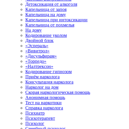
Детоксикация от алкоголя
Капельница от запоя
Капельница на дому
Капельница при интоксикации
Капельница от похмелья
На дому
Кодирование уколом
Двойной блок
«Эспераль»
«Вивитрол»
«Дисульфирам»
«Торпедо»
«Налтрексон»
Кодирование гипнозом
Приём нарколога
Консультация нарколога
Нарколог на дом
Скорая наркологическая помощь
Анонимная помощь
Тест на наркотики
Справка нарколога
Психиатр
Психотерапевт
Психолог
Семейный психолог