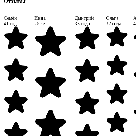
Отзывы
Семён
Инна
Дмитрий
Ольга
41 год
26 лет
33 года
32 года
4