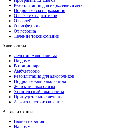
Программа 12 Шагов
Реабилитация для наркозависимых
Подростковая наркомания
От лёгких наркотиков
От солей
От мефедрона
От героина
Лечение токсикомании
Алкоголизм
Лечение Алкоголизма
На дому
В стационаре
Амбулаторно
Реабилитация для алкоголиков
Подростковый алкоголизм
Женский алкоголизм
Хронический алкоголизм
Принудительное лечение
Алкогольное отравление
Вывод из запоя
Вывод из запоя
На дому