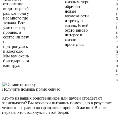
жизнь матери
отношение
р
обретает
видит первый
о
новые
раз, хотя она у
у
возможности
нас много где
д
и трезвую
лежала. Вот
к
жизнь. В ней
уже пол года
П
будто заново
прошло, а
в
интерес к
сестра ни разу
в
жизни
не
с
проснулся.
притронулась
и
к алкоголю.
п
Мы вам очень
С
благодарны за
п
ваш труд.
н
в
с
в
Получите помощь прямо сейчас
Кто-то из ваших родственников или друзей страдает от
зависимости? Вы всячески пытались помочь, но в результате
человек все равно возвращался к прошлой жизни? Вы не
первые, кто столкнулся с этой бедой.