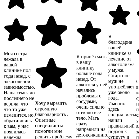
Я
благодарна
вашей
клинике за
Моя сестра
Я привёз мать
лечение от
лежала в
в вашу
алкоголизма
вашей
клинику
у мужа.
клинике пол
больше года
Спиртное
года назад, с
назад. От
муж не
алкогольной
С
алкоголя у неё
употребляет
зависимостью.
в
начались
уже около
Наша семья до
к
проблемы с
года.
последнего не
с
сосудами,
Хочу выразить
Именно
верила, что
п
очень сильно
огромную
здесь
что-то уже
п
отекало все
благодарность .
специалисты
изменится, но,
с
тело. Мать
Опытные
нашли
обратившись
у
сразу
специалисты
правильный
к вам, у нас
а
направили на
помогли мне
подход к
появилась
з
детоксикацию.
решить проблему
супругу и
надежда.
п