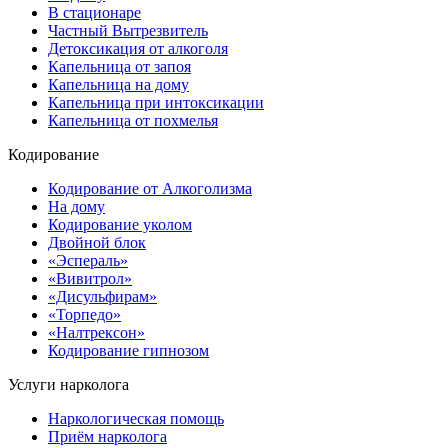
В стационаре
Частный Вытрезвитель
Детоксикация от алкоголя
Капельница от запоя
Капельница на дому
Капельница при интоксикации
Капельница от похмелья
Кодирование
Кодирование от Алкоголизма
На дому
Кодирование уколом
Двойной блок
«Эспераль»
«Вивитрол»
«Дисульфирам»
«Торпедо»
«Налтрексон»
Кодирование гипнозом
Услуги нарколога
Наркологическая помощь
Приём нарколога