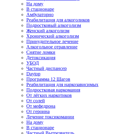
На дому
В стационаре
Амбулаторно
Реабилитация для алкоголиков
Подростковый алкоголизм
Женский алкоголизм
Хронический алкоголизм
Принудительное лечение
Алкогольное отравление
Снятие ломки
Детоксикация
УБОД
Частный диспансер
Daytop
Программа 12 Шагов
Реабилитация для наркозависимых
Подростковая наркомания
От лёгких наркотиков
От солей
От мефедрона
От героина
Лечение токсикомании
На дому
В стационаре
Частный Вытрезвитель