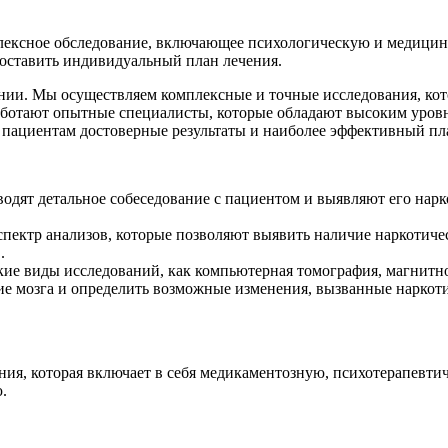
ексное обследование, включающее психологическую и медицин
составить индивидуальный план лечения.
нии. Мы осуществляем комплексные и точные исследования, кот
с работают опытные специалисты, которые обладают высоким ур
 пациентам достоверные результаты и наиболее эффективный пл
одят детальное собеседование с пациентом и выявляют его нар
ектр анализов, которые позволяют выявить наличие наркотичес
.
ие виды исследований, как компьютерная томография, магнитно
ие мозга и определить возможные изменения, вызванные наркот
ния, которая включает в себя медикаментозную, психотерапевт
.