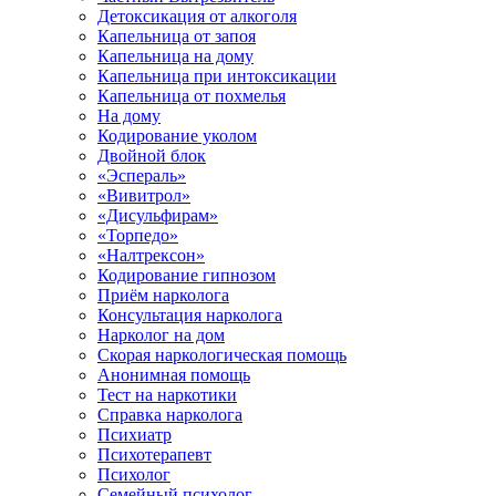
Детоксикация от алкоголя
Капельница от запоя
Капельница на дому
Капельница при интоксикации
Капельница от похмелья
На дому
Кодирование уколом
Двойной блок
«Эспераль»
«Вивитрол»
«Дисульфирам»
«Торпедо»
«Налтрексон»
Кодирование гипнозом
Приём нарколога
Консультация нарколога
Нарколог на дом
Скорая наркологическая помощь
Анонимная помощь
Тест на наркотики
Справка нарколога
Психиатр
Психотерапевт
Психолог
Семейный психолог