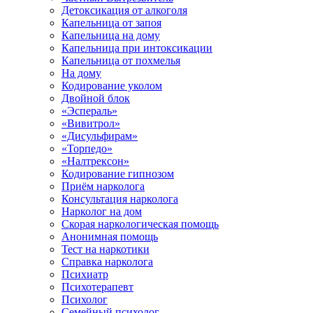
Детоксикация от алкоголя
Капельница от запоя
Капельница на дому
Капельница при интоксикации
Капельница от похмелья
На дому
Кодирование уколом
Двойной блок
«Эспераль»
«Вивитрол»
«Дисульфирам»
«Торпедо»
«Налтрексон»
Кодирование гипнозом
Приём нарколога
Консультация нарколога
Нарколог на дом
Скорая наркологическая помощь
Анонимная помощь
Тест на наркотики
Справка нарколога
Психиатр
Психотерапевт
Психолог
Семейный психолог