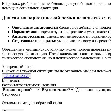
В-третьих, реабилитация необходима для устойчивого восста
помощь в социальной адаптации.
Для снятия наркотической ломки используются 
Опиоидные антагонисты:
блокируют действие опиоидов
Нормотимики:
нормализуют настроение и уменьшают тр
Антидепрессанты:
уменьшают депрессию и подавленнос
Седативные препараты:
уменьшают тревогу и перевозб
Обращение в медицинскую клинику может помочь прервать цикл
физическую абстиненцию. После капельницы они готовы возвращ
физического спокойствия, но и психического равновесия. Но эт
Экстренный вызов
В какой бы тяжелой ситуации вы не оказались, мы вам поможе
+7 903 646-20-71
Калькулятор
Рассчитайте стоимость лечения
Стоимость:
Оставьте номер для обратной связи