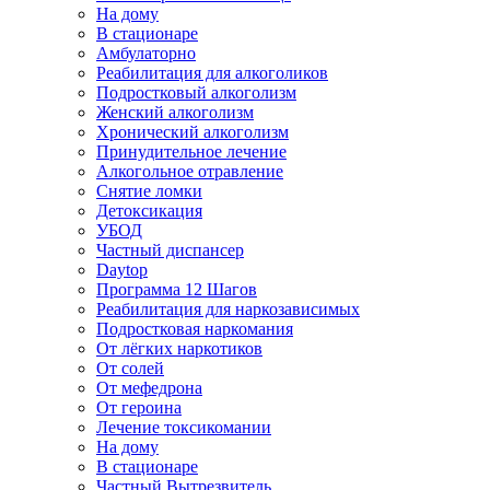
На дому
В стационаре
Амбулаторно
Реабилитация для алкоголиков
Подростковый алкоголизм
Женский алкоголизм
Хронический алкоголизм
Принудительное лечение
Алкогольное отравление
Снятие ломки
Детоксикация
УБОД
Частный диспансер
Daytop
Программа 12 Шагов
Реабилитация для наркозависимых
Подростковая наркомания
От лёгких наркотиков
От солей
От мефедрона
От героина
Лечение токсикомании
На дому
В стационаре
Частный Вытрезвитель