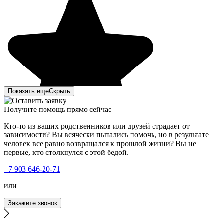
Показать еще
Скрыть
Получите помощь прямо сейчас
Кто-то из ваших родственников или друзей страдает от
зависимости? Вы всячески пытались помочь, но в результате
человек все равно возвращался к прошлой жизни? Вы не
первые, кто столкнулся с этой бедой.
Моя супруга периодически выпивала, но всегда как-то
+7 903 646-20-71
выходила сама. В этот раз неожиданный звонок о
выходе на работу поставил и её, и меня в тупик. Что
или
делать? Как идти, когда и руки трясутся, и речь не
внятная? Я начал искать в интернете вывод из запоя,
Закажите звонок
нашёл номер и позвонил, объяснив всю ситуацию. У
меня спросили: "Вы подъедете в клинику сами, или