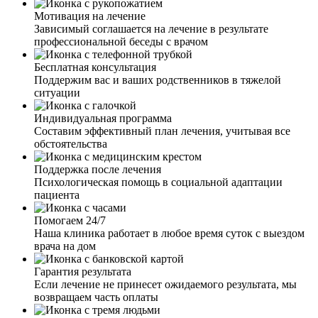
Мотивация на лечение
Зависимый соглашается на лечение в результате
профессиональной беседы с врачом
Спасибо команде ваших врачей! Вывели меня из запоя.
Бесплатная консультация
Состояние было такое, что и водка уже не лезла, и
Поддержим вас и ваших родственников в тяжелой
остановиться не мог. Выпив очередную рюмку, решил
ситуации
все-таки действовать. Не зря! Врач, который ко мне
приехал, грамотно и быстро провел процедуру,
Индивидуальная программа
установил капельницу, дал все необходимые
Составим эффективный план лечения, учитывая все
рекомендации. Хочу выразить огромную благодарность
обстоятельства
за вашу внимательность, профессионализм, терпение и
работу, которую вы выполняете.
Поддержка после лечения
Психологическая помощь в социальной адаптации
пациента
Помогаем 24/7
Наша клиника работает в любое время суток с выездом
врача на дом
Мой муж ушёл в запой на несколько недель. Я
обратилась к вам, так как он не хотел выходить из запоя.
Гарантия результата
Мне дали четкие рекомендации по поведению с ним. И
Если лечение не принесет ожидаемого результата, мы
через пару дней, благодаря вашим рекомендациям, я
возвращаем часть оплаты
смогла настоять и уговорить мужа о выводе из запоя.
Приехал врач, установил капельницу, провел беседу с