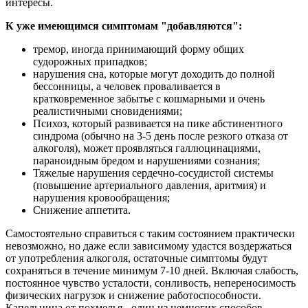
интересы.
К уже имеющимся симптомам "добавляются":
тремор, иногда принимающий форму общих
судорожных припадков;
нарушения сна, которые могут доходить до полной
бессонницы, а человек проваливается в
кратковременное забытье с кошмарными и очень
реалистичными сновидениями;
Психоз, который развивается на пике абстинентного
синдрома (обычно на 3-5 день после резкого отказа от
алкоголя), может проявляться галлюцинациями,
параноидным бредом и нарушениями сознания;
Тяжелые нарушения сердечно-сосудистой системы
(повышение артериального давления, аритмия) и
нарушения кровообращения;
Снижение аппетита.
Самостоятельно справиться с таким состоянием практически
невозможно, но даже если зависимому удастся воздержаться
от употребления алкоголя, остаточные симптомы будут
сохраняться в течение минимум 7-10 дней. Включая слабость,
постоянное чувство усталости, сонливость, непереносимость
физических нагрузок и снижение работоспособности.
Капельница от похмелья - один из немногих способов