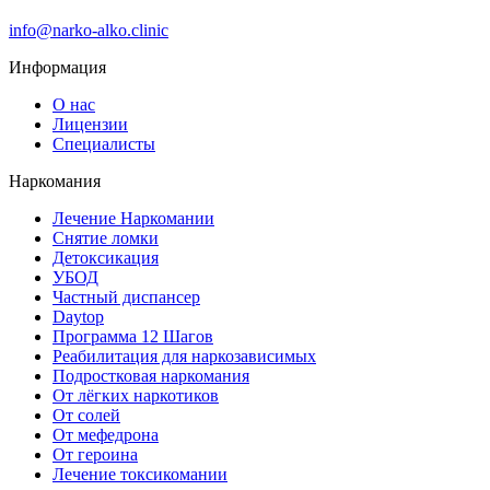
info@narko-alko.clinic
Информация
О нас
Лицензии
Специалисты
Наркомания
Лечение Наркомании
Снятие ломки
Детоксикация
УБОД
Частный диспансер
Daytop
Программа 12 Шагов
Реабилитация для наркозависимых
Подростковая наркомания
От лёгких наркотиков
От солей
От мефедрона
От героина
Лечение токсикомании