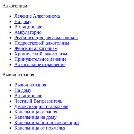
Алкоголизм
Лечение Алкоголизма
На дому
В стационаре
Амбулаторно
Реабилитация для алкоголиков
Подростковый алкоголизм
Женский алкоголизм
Хронический алкоголизм
Принудительное лечение
Алкогольное отравление
Вывод из запоя
Вывод из запоя
На дому
В стационаре
Частный Вытрезвитель
Детоксикация от алкоголя
Капельница от запоя
Капельница на дому
Капельница при интоксикации
Капельница от похмелья