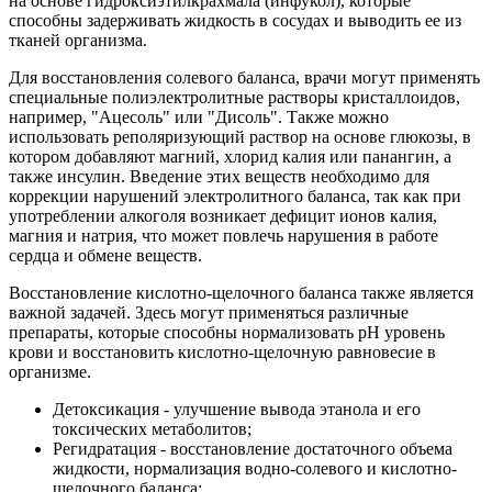
на основе гидроксиэтилкрахмала (инфукол), которые
способны задерживать жидкость в сосудах и выводить ее из
тканей организма.
Для восстановления солевого баланса, врачи могут применять
специальные полиэлектролитные растворы кристаллоидов,
например, "Ацесоль" или "Дисоль". Также можно
использовать реполяризующий раствор на основе глюкозы, в
котором добавляют магний, хлорид калия или панангин, а
также инсулин. Введение этих веществ необходимо для
коррекции нарушений электролитного баланса, так как при
употреблении алкоголя возникает дефицит ионов калия,
магния и натрия, что может повлечь нарушения в работе
сердца и обмене веществ.
Восстановление кислотно-щелочного баланса также является
важной задачей. Здесь могут применяться различные
препараты, которые способны нормализовать pH уровень
крови и восстановить кислотно-щелочную равновесие в
организме.
Детоксикация - улучшение вывода этанола и его
токсических метаболитов;
Регидратация - восстановление достаточного объема
жидкости, нормализация водно-солевого и кислотно-
щелочного баланса;