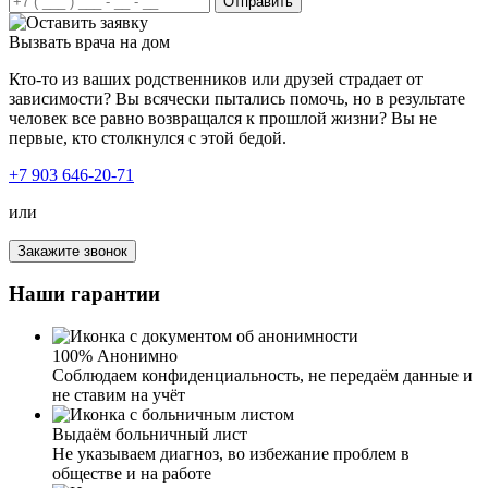
могла до них дозвониться и, конечно же, поехала к ним.
Отправить
Зайдя в квартиру, ужаснулась. На их мрачный вид было
страшно смотреть. Ушла в другую комнату и начала
Вызвать врача на дом
искать в интернете вывод из запоя. Наткнулась на ваш
Кто-то из ваших родственников или друзей страдает от
сайт, чем-то он меня привлек. Позвонила, описала
зависимости? Вы всячески пытались помочь, но в результате
ситуацию. Ответила на заданные вопросы. Врач
человек все равно возвращался к прошлой жизни? Вы не
приехал быстро с небольшим ожиданием. Сначала
первые, кто столкнулся с этой бедой.
провел короткую беседу с родителями и сделал
процедуру. Дал мне все рекомендации, рассказал про
+7 903 646-20-71
методы кодирования на будущее и о лечении
алкогольной зависимости. Цена меня тоже порадовала –
или
рассчитывала, что отдам больше. Очень довольна
вашими услугами. Огромная благодарность вашим
Закажите звонок
специалистам!
Я человек в возрасте, сердце подводит. И тут
Наши гарантии
трехдневный запой, чувствую, что сам не выдержал бы.
Спустился к соседу, он как-то говорил, что его
выводили из запоя. Взял ваш номер и позвонил. Очень
приветливая девушка задала мне вопросы про возраст,
100% Анонимно
про хронические заболевания, аллергии и так далее.
Соблюдаем конфиденциальность, не передаём данные и
Озвучила сумму за услуги. Приехал врач, осмотрел,
не ставим на учёт
сделал ЭКГ, померил давление, согласовав со мной
препараты, поставил капельницу. Очень доволен
Выдаём больничный лист
работой и результатом. Быстро, четко и по делу.
Не указываем диагноз, во избежание проблем в
обществе и на работе