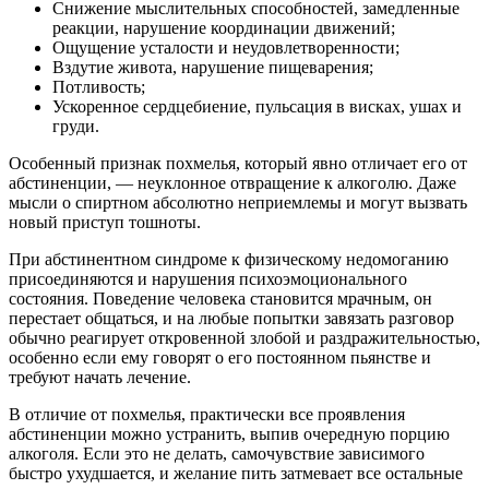
Снижение мыслительных способностей, замедленные
реакции, нарушение координации движений;
Ощущение усталости и неудовлетворенности;
Вздутие живота, нарушение пищеварения;
Потливость;
Ускоренное сердцебиение, пульсация в висках, ушах и
груди.
Особенный признак похмелья, который явно отличает его от
абстиненции, — неуклонное отвращение к алкоголю. Даже
мысли о спиртном абсолютно неприемлемы и могут вызвать
новый приступ тошноты.
При абстинентном синдроме к физическому недомоганию
присоединяются и нарушения психоэмоционального
состояния. Поведение человека становится мрачным, он
перестает общаться, и на любые попытки завязать разговор
обычно реагирует откровенной злобой и раздражительностью,
особенно если ему говорят о его постоянном пьянстве и
требуют начать лечение.
В отличие от похмелья, практически все проявления
абстиненции можно устранить, выпив очередную порцию
алкоголя. Если это не делать, самочувствие зависимого
быстро ухудшается, и желание пить затмевает все остальные